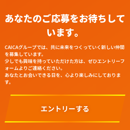
あ
な
た
の
ご
応
募
を
お
待
ち
し
て
い
ま
す
。
CAICAグループでは、共に未来をつくっていく新しい仲間
を募集しています。
少しでも興味を持っていただけた方は、ぜひエントリーフ
ォームよりご連絡ください。
あなたとお会いできる日を、心より楽しみにしておりま
す。
エントリーする